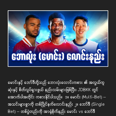
မောင်းနှင့် ဘော်ဒီတို့သည် ဘောလုံးလောင်းကစား ၏ အလွယ်ကူ
ဆုံးနှင့် စိတ်လှုပ်ရှားဖွယ် နည်းလမ်းများဖြစ်ပြီး၊ JDBKK တွင်
အောက်ပါအတိုင်း ကစားနိုင်ပါသည်။ ၁။ မောင်း (Multi-Bet) –
အသင်းများစွာကို တစ်ပြိုင်နက်လောင်းနည်း ၂။ ဘော်ဒီ (Single
Bet) – တစ်ပွဲတည်းကို အာရုံစိုက်နည်း မောင်း vs ဘော်ဒီ