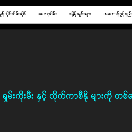
လိုင်းဂိမ်းဆိုဒ်
စလော့ဂိမ်း
ပရိုမိုးရှင်းများ
အကောင့်ဖွင့်နည်
 ရှမ်းကိုးမီး နှင့် လိုက်ကာစီနို များက