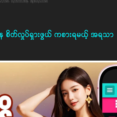
့ဂိမ်း
,
လိုက်ကာစီနို
,
အွန်လိုင်းဂိမ်း
ကနေ စိတ်လှုပ်ရှားဖွယ် ကစားရမယ့် အရသာ