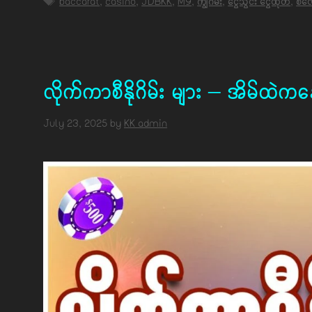
Tags
baccarat
,
casino
,
JDBKK
,
M9
,
ကျွဲဂိမ်း
,
ငွေသွင်း ငွေထုတ်
,
စလော
လိုက်ကာစီနိုဂိမ်း များ – အိမ်ထဲ
July 23, 2025
by
KK admin