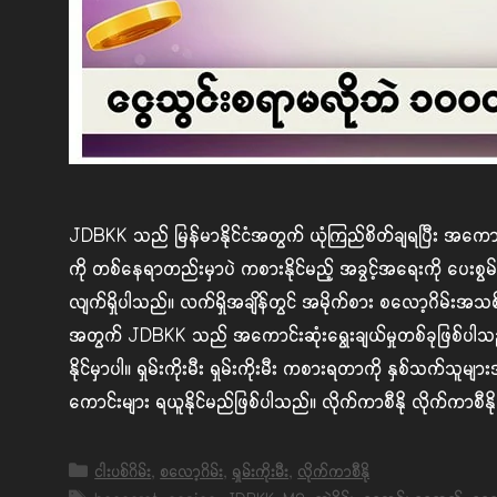
JDBKK သည် မြန်မာနိုင်ငံအတွက် ယုံကြည်စိတ်ချရပြီး အကောင်းဆု
ကို တစ်နေရာတည်းမှာပဲ ကစားနိုင်မည့် အခွင့်အရေးကို ပေးစွမ်းန
လျက်ရှိပါသည်။ လက်ရှိအချိန်တွင် အမိုက်စား စလော့ဂိမ်းအသစ်
အတွက် JDBKK သည် အကောင်းဆုံးရွေးချယ်မှုတစ်ခုဖြစ်ပါသည်။ ဂ
နိုင်မှာပါ။ ရှမ်းကိုးမီး ရှမ်းကိုးမီး ကစားရတာကို နှစ်သက်သ
ကောင်းများ ရယူနိုင်မည်ဖြစ်ပါသည်။ လိုက်ကာစီနို လိုက်ကာ
Categories
ငါးပစ်ဂိမ်း
,
စလော့ဂိမ်း
,
ရှမ်းကိုးမီး
,
လိုက်ကာစီနို