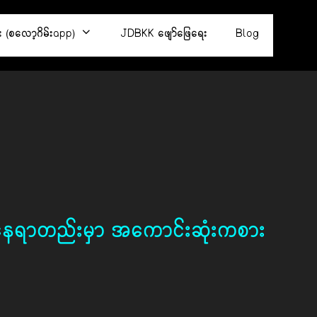
း (စလော့ဂိမ်းapp)
JDBKK ဖျော်ဖြေရေး
Blog
ို တစ်နေရာတည်းမှာ အကောင်းဆုံးကစား