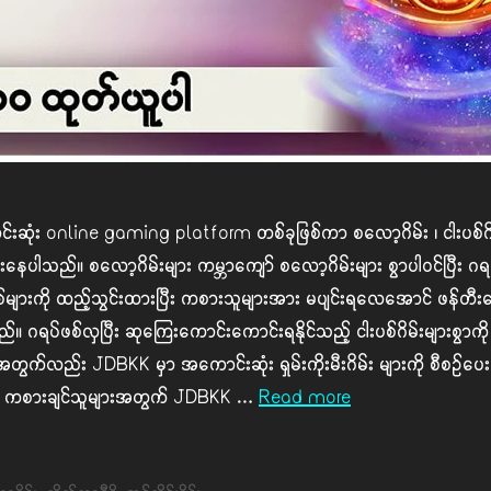
ံး online gaming platform တစ်ခုဖြစ်ကာ စလော့ဂိမ်း ၊ ငါးပစ်ဂိမ်း၊ ရှ
ေပါသည်။ စလော့ဂိမ်းများ ကမ္ဘာကျော် စလော့ဂိမ်းများ စွာပါဝင်ပြီး ဂရပ်ဖစ
များကို ထည့်သွင်းထားပြီး ကစားသူများအား မပျင်းရလေအောင် ဖန်တီးပေး
ရပ်ဖစ်လှပြီး ဆုကြေးကောင်းကောင်းရနိုင်သည့် ငါးပစ်ဂိမ်းများစွာကို က
ူများအတွက်လည်း JDBKK မှာ အကောင်းဆုံး ရှမ်းကိုးမီးဂိမ်း များကို စီစဉ
စီနို ကစားချင်သူများအတွက် JDBKK …
Read more