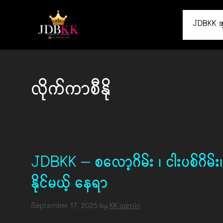
Skip
to
JDBKK အွန်
content
လိုက်ကာစီနို
JDBKK – စလော့ဂိမ်း ၊ ငါးပစ်ဂိမ်း၊
နိုင်မယ့် နေရာ
September 17, 2025
by
KK admin