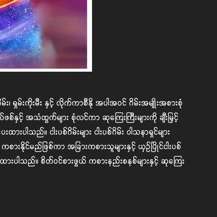
မ်းကိုးမီး နှင့် လိုက်ကာစီနို အပါအဝင် ဂိမ်းအမျိုးအစားစုံ
်နှင့် အသံထွက်များ စုံလင်ကာ ဆုကြေးကြီးများကို ချီးမြှင့်
ထားပါသည်။ ငါးပစ်ဂိမ်းများ ငါးပစ်ဂိမ်း ဝါသနာရှင်များ
စားနိုင်မည်ဖြစ်ကာ အခြားကစားသူများနှင့် ယှဉ်ပြိုင်ငါးပစ်
်ပေးထားပါသည်။ စိတ်ဝင်စားဖွယ် ကစားနည်းစနစ်များနှင့် ဆုကြေး