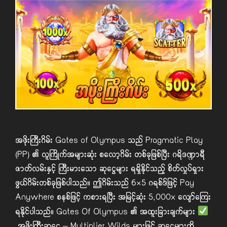
အဖိုးကြီးဂိမ်း Gates of Olympus သည် Pragmatic Play
(PP) ၏ လူကြိုက်အများဆုံး စလော့ဂိမ်း တစ်ခုဖြစ်ပြီး ဂရိဒဏ္ဍာရီ
ဇာတ်လမ်းနှင့် ကြီးမားသော ဆုငွေများ ရရှိနိုင်သည့် စိတ်လှုပ်ရှား
ဖွယ်ဂိမ်းတစ်ခုဖြစ်ပါသည်။ ဤဂိမ်းသည် 6×5 ဂရစ်ဒ်ဖြင့် Pay
Anywhere စနစ်ဖြင့် ကစားရပြီး အမြင့်ဆုံး 5,000x လျော်ကြေး
ရနိုင်ပါသည်။ Gates Of Olympus ၏ အထူးခြားချက်များ