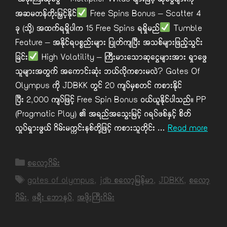
အဖိုးကြီးဆုငွေ – Multiplier Wilds များဖြင့် ဆုငွေများကို
အဆမတန်တိုးမြှင့်နိုင်
Free Spins Bonus – Scatter 4
ခု (သို့) အထက်ရရှိပါက 15 Free Spins ရရှိမည်
Tumble
Feature – အနိုင်ရပစ္စည်းများ ပြုတ်ကျပြီး အသစ်များဖြည့်သွင်း
ခြင်း
High Volatility – ကြီးမားသောဆုငွေများအား ရှာဖွေ
သူများအတွက် အကောင်းဆုံး ဘယ်လိုကစားမလဲ? Gates Of
Olympus ကို JDBKK တွင် 20 ကျပ်မှစတင် ကစားနိုင်
ပြီး 2,000 ကျပ်ဖြင့် Free Spin Bonus ဝယ်ယူနိုင်ပါသည်။ PP
(Pragmatic Play) ၏ အရည်အသွေးမြင့် ဂရပ်ဖစ်နှင့် စိတ်
လှုပ်ရှားဖွယ် ဂိမ်းမက္ကင်းနစ်တို့ဖြင့် ကစားသူတိုင်း …
Read more
Categories
စလော့ဂိမ်း
Tags
gates of olympus
,
jdb စလော့မြန်မာ
,
JDBKK
,
စလော့
ဂိမ်း
,
ဖရီး ဘောနပ်
,
အဖိုးကြီးဂိမ်း